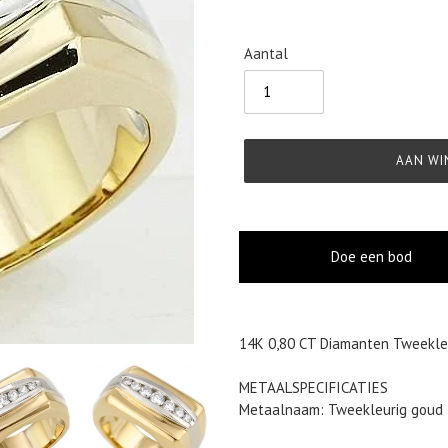
Aantal
AAN WI
Doe een bod
Product
14K 0,80 CT Diamanten Tweekleu
toegevoegen
aan
METAALSPECIFICATIES
je
Metaalnaam:
Tweekleurig goud
winkelwagen