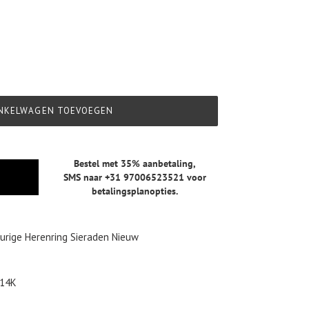
NKELWAGEN TOEVOEGEN
Bestel met 35% aanbetaling,
SMS naar +31 97006523521
voor
betalingsplanopties.
rige Herenring Sieraden Nieuw
 14K