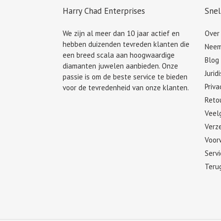
Harry Chad Enterprises
Snel
We zijn al meer dan 10 jaar actief en
Over
hebben duizenden tevreden klanten die
Neem
een breed scala aan hoogwaardige
Blog
diamanten juwelen aanbieden. Onze
Jurid
passie is om de beste service te bieden
Priva
voor de tevredenheid van onze klanten.
Retou
Veel
Verze
Voor
Serv
Teru