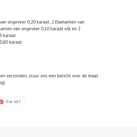
 van ongeveer 0,20 karaat, 2 Diamanten van
manten van ongeveer 0,10 karaat elk en 2
 karaat .
0,80 karaat
en verzonden, stuur ons een bericht over de maat
ng)
TEREN
PINNEN
PIN HET
OP
TER
PINTEREST