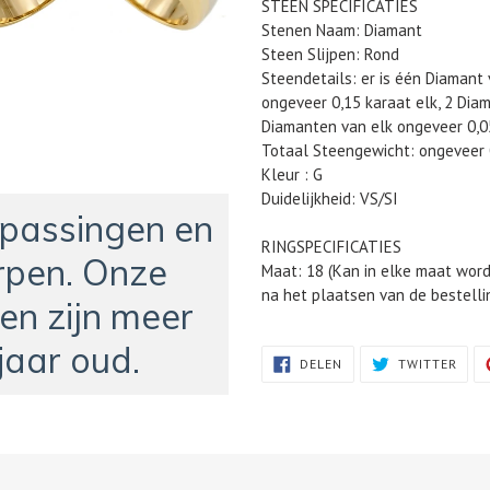
STEEN SPECIFICATIES
Stenen Naam: Diamant
Steen Slijpen: Rond
Steendetails: er is één Diamant
ongeveer 0,15 karaat elk, 2 Dia
Diamanten van elk ongeveer 0,05
Totaal
Steengewicht: ongeveer 
Kleur : G
Duidelijkheid: VS/SI
npassingen en
RINGSPECIFICATIES
pen. Onze
Maat: 18 (Kan in elke maat word
na het plaatsen van de bestelli
en zijn meer
jaar oud.
DELEN
TWIT
DELEN
TWITTER
OP
OP
FACEBOOK
TWIT