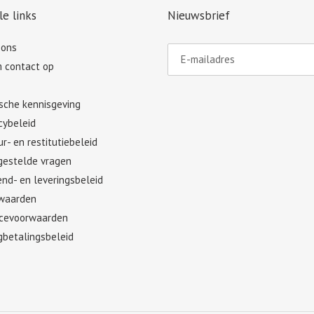
le links
Nieuwsbrief
 ons
 contact op
ische kennisgeving
cybeleid
r- en restitutiebeleid
gestelde vragen
nd- en leveringsbeleid
waarden
icevoorwaarden
gbetalingsbeleid