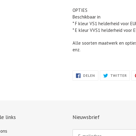
OPTIES
Beschikbaar in
* F kleur VS1 helderheid voor E
* E kleur VVS1 helderheid voor 
Alle soorten maatwerk en optie
enz.
DELEN
TWIT
DELEN
TWITTER
OP
OP
FACEBOOK
TWIT
le links
Nieuwsbrief
 ons