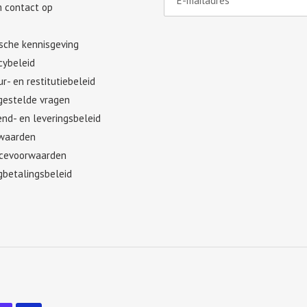
 contact op
ische kennisgeving
cybeleid
r- en restitutiebeleid
gestelde vragen
nd- en leveringsbeleid
waarden
icevoorwaarden
gbetalingsbeleid