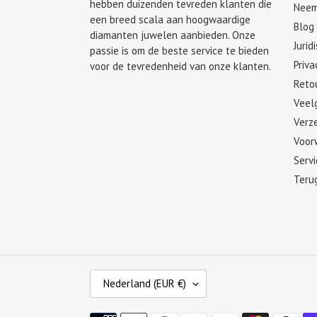
hebben duizenden tevreden klanten die
Neem
een breed scala aan hoogwaardige
Blog
diamanten juwelen aanbieden. Onze
Jurid
passie is om de beste service te bieden
Priva
voor de tevredenheid van onze klanten.
Retou
Veel
Verze
Voor
Serv
Teru
L
Nederland (EUR €)
A
N