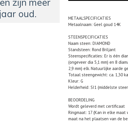
en zijn meer
jaar oud.
Product
METAALSPECIFICATIES
toegevoegen
Metaalnaam: Geel goud 14K
aan
je
STEENSPECIFICATIES
winkelwagen
Naam steen: DIAMOND
Standsteen: Rond Briljant
Steenspecificaties: Er is één di
(ongeveer dia 5,1 mm) en 8 diama
2,9 mm) elk. Natuurlijke aarde 
Totaal steengewicht: ca. 1,30 k
Kleur: G
Helderheid: SI1 (middelste steen)
BEOORDELING
Wordt geleverd met certificaat
Ringmaat: 17 (Kan in elke maat 
maat na het plaatsen van de bes