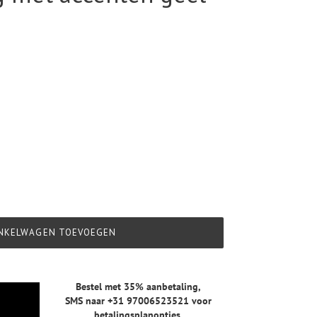
NKELWAGEN TOEVOEGEN
Bestel met 35% aanbetaling,
SMS naar +31 97006523521
voor
betalingsplanopties.