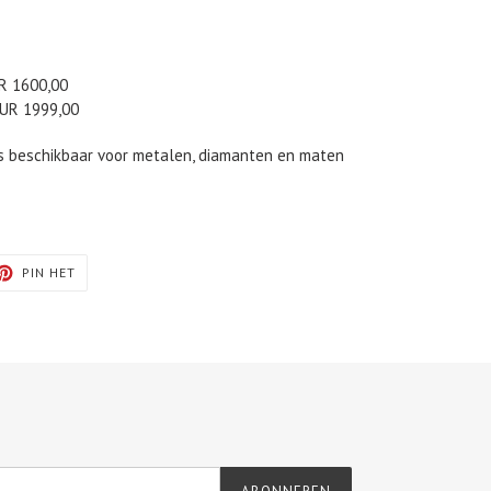
UR 1600,00
EUR 1999,00
s beschikbaar voor metalen, diamanten en maten
TEREN
PINNEN
PIN HET
OP
TER
PINTEREST