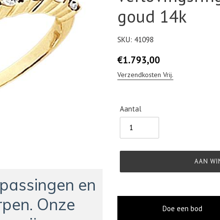
goud 14k
SKU:
41098
Normale
€1.793,00
prijs
Verzendkosten Vrij.
Aantal
AAN WI
npassingen en
pen. Onze
Doe een bod