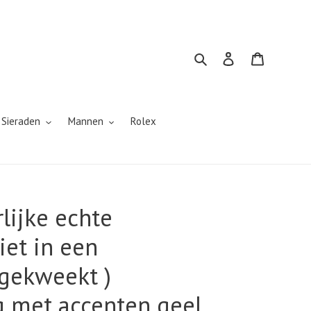
Zoeken
Inloggen
Winkelwa
 Sieraden
Mannen
Rolex
lijke echte
iet in een
gekweekt )
g met accenten geel