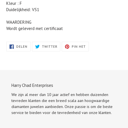
Kleur : F
Duidelijkheid: VS1
WAARDERING
Wordt geleverd met certificaat
DELEN
TWITTEREN
PINNEN
DELEN
TWITTER
PIN HET
OP
OP
OP
FACEBOOK
TWITTER
PINTEREST
Harry Chad Enterprises
We zijn al meer dan 10 jaar actief en hebben duizenden
tevreden klanten die een breed scala aan hoogwaardige
diamanten juwelen aanbieden. Onze passie is om de beste
service te bieden voor de tevredenheid van onze klanten.