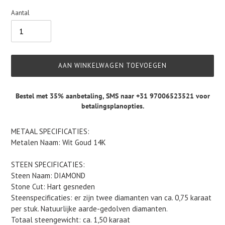
Aantal
AAN WINKELWAGEN TOEVOEGEN
Bestel met 35% aanbetaling,
SMS naar +31 97006523521
voor
betalingsplanopties.
Product
METAAL SPECIFICATIES:
toegevoegen
Metalen Naam: Wit Goud 14K
aan
je
STEEN SPECIFICATIES:
winkelwagen
Steen Naam: DIAMOND
Stone Cut: Hart gesneden
Steenspecificaties: er zijn twee diamanten van ca. 0,75 karaat
per stuk. Natuurlijke aarde-gedolven diamanten.
Totaal steengewicht: ca. 1,50 karaat