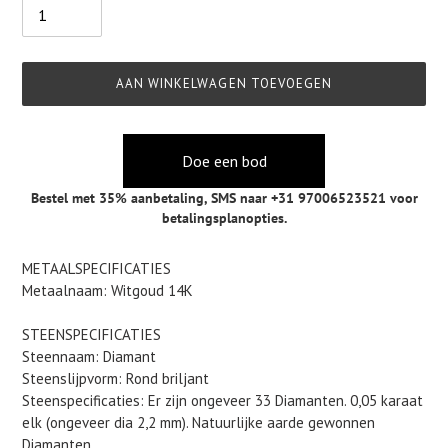
AAN WINKELWAGEN TOEVOEGEN
Doe een bod
Bestel met 35% aanbetaling,
SMS naar +31 97006523521
voor
betalingsplanopties.
Product
METAALSPECIFICATIES
toegevoegen
Metaalnaam: Witgoud 14K
aan
je
STEENSPECIFICATIES
winkelwagen
Steennaam: Diamant
Steenslijpvorm: Rond briljant
Steenspecificaties: Er zijn ongeveer 33 Diamanten. 0,05 karaat
elk (ongeveer dia 2,2 mm). Natuurlijke aarde gewonnen
Diamanten