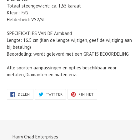
Totaal steengewicht: ca. 1,65 karaat
Kleur : F/G
Helderheid: VS2/SI
SPECIFICATIES VAN DE Armband
Lengte: 16.5 cm (Kan de lengte wijzigen, geef de wijziging aan
bij betaling)
Beoordeling: wordt geleverd met een GRATIS BEOORDELING
Alle soorten aanpassingen en opties beschikbaar voor
metalen, Diamanten en maten enz.
DELEN
TWITTEREN
PINNEN
DELEN
TWITTER
PIN HET
OP
OP
OP
FACEBOOK
TWITTER
PINTEREST
Harry Chad Enterprises