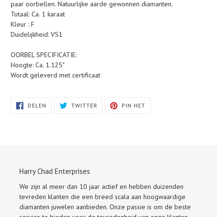
paar oorbellen. Natuurlijke aarde gewonnen diamanten.
Totaal: Ca. 1 karaat
Kleur : F
Duidelijkheid: VS1
OORBEL SPECIFICATIE:
Hoogte: Ca. 1.125"
Wordt geleverd met certificaat
DELEN
TWITTEREN
PINNEN
DELEN
TWITTER
PIN HET
OP
OP
OP
FACEBOOK
TWITTER
PINTEREST
Harry Chad Enterprises
We zijn al meer dan 10 jaar actief en hebben duizenden
tevreden klanten die een breed scala aan hoogwaardige
diamanten juwelen aanbieden. Onze passie is om de beste