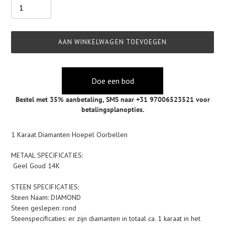
AAN WINKELWAGEN TOEVOEGEN
Doe een bod
Bestel met 35% aanbetaling,
SMS naar +31 97006523521
voor
betalingsplanopties.
Product
1 Karaat Diamanten Hoepel Oorbellen
toegevoegen
aan
METAAL SPECIFICATIES:
je
Geel Goud 14K
winkelwagen
STEEN SPECIFICATIES:
Steen Naam: DIAMOND
Steen geslepen: rond
Steenspecificaties: er zijn diamanten in totaal ca. 1 karaat in het