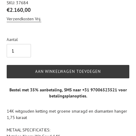
SKU:
37684
Normale
€2.160,00
prijs
Verzendkosten Vrij.
Aantal
AAN WINKELWAGEN TOEVOEGEN
Bestel met 35% aanbetaling,
SMS naar +31 97006523521
voor
betalingsplanopties.
Product
14K witgouden ketting met groene smaragd en diamanten hanger
toegevoegen
1,75 karaat
aan
je
METAAL SPECIFICATIES:
winkelwagen