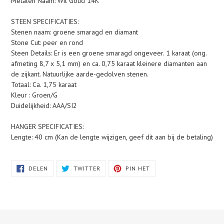
Metalen Naam: Wit Goud 14K
STEEN SPECIFICATIES:
Stenen naam: groene smaragd en diamant
Stone Cut: peer en rond
Steen Details: Er is een groene smaragd ongeveer. 1 karaat (ong.
afmeting 8,7 x 5,1 mm) en ca. 0,75 karaat kleinere diamanten aan
de zijkant. Natuurlijke aarde-gedolven stenen.
Totaal: Ca. 1,75 karaat
Kleur : Groen/G
Duidelijkheid: AAA/SI2
HANGER SPECIFICATIES:
Lengte: 40 cm (Kan de lengte wijzigen, geef dit aan bij de betaling)
DELEN
TWITTEREN
PINNEN
DELEN
TWITTER
PIN HET
OP
OP
OP
FACEBOOK
TWITTER
PINTEREST