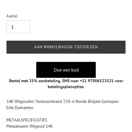
Aantal
AAN WINKELWAGEN TOEVOEGEN
Doe een bod
Bestel met 35% aanbetaling,
SMS naar +31 97006523521
voor
betalingsplanopties.
Product
14K Witgouden Tennisarmband 7,50 ct Ronde Briljant Geslepen
toegevoegen
Echt Diamanten
aan
je
METAALSPECIFICATIES
winkelwagen
Metaalnaam: Witgoud 14K