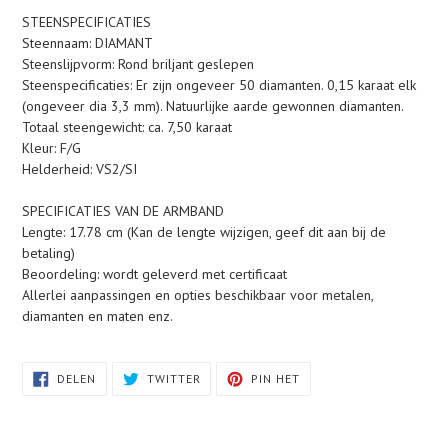
STEENSPECIFICATIES
Steennaam: DIAMANT
Steenslijpvorm: Rond briljant geslepen
Steenspecificaties: Er zijn ongeveer 50 diamanten. 0,15 karaat elk
(ongeveer dia 3,3 mm). Natuurlijke aarde gewonnen diamanten.
Totaal steengewicht: ca. 7,50 karaat
Kleur: F/G
Helderheid: VS2/SI
SPECIFICATIES VAN DE ARMBAND
Lengte: 17.78 cm (Kan de lengte wijzigen, geef dit aan bij de
betaling)
Beoordeling: wordt geleverd met certificaat
Allerlei aanpassingen en opties beschikbaar voor metalen,
diamanten en maten enz.
DELEN
TWITTEREN
PINNEN
DELEN
TWITTER
PIN HET
OP
OP
OP
FACEBOOK
TWITTER
PINTEREST