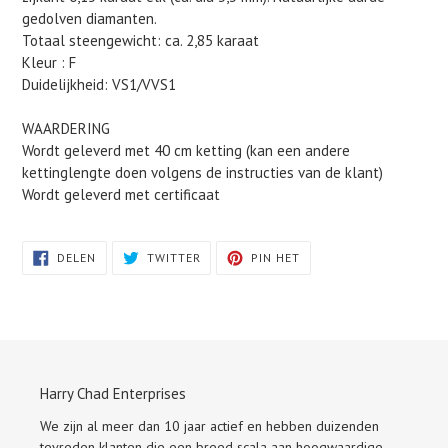
gedolven diamanten.
Totaal steengewicht: ca. 2,85 karaat
Kleur : F
Duidelijkheid: VS1/VVS1
WAARDERING
Wordt geleverd met 40 cm ketting (kan een andere
kettinglengte doen volgens de instructies van de klant)
Wordt geleverd met certificaat
DELEN
TWITTEREN
PINNEN
DELEN
TWITTER
PIN HET
OP
OP
OP
FACEBOOK
TWITTER
PINTEREST
Harry Chad Enterprises
We zijn al meer dan 10 jaar actief en hebben duizenden
tevreden klanten die een breed scala aan hoogwaardige