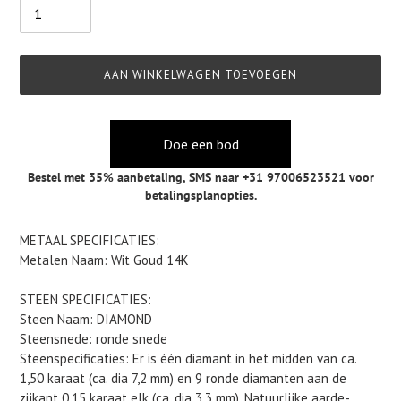
AAN WINKELWAGEN TOEVOEGEN
Doe een bod
Bestel met 35% aanbetaling,
SMS naar +31 97006523521
voor
betalingsplanopties.
Product
METAAL SPECIFICATIES:
toegevoegen
Metalen Naam: Wit Goud 14K
aan
je
STEEN SPECIFICATIES:
winkelwagen
Steen Naam: DIAMOND
Steensnede: ronde snede
Steenspecificaties: Er is één diamant in het midden van ca.
1,50 karaat (ca. dia 7,2 mm) en 9 ronde diamanten aan de
zijkant 0,15 karaat elk (ca. dia 3,3 mm). Natuurlijke aarde-