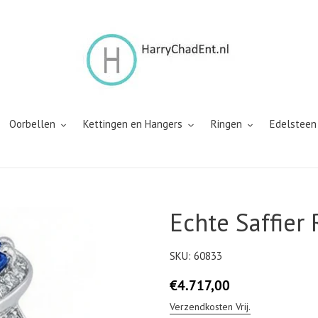
Oorbellen
Kettingen en Hangers
Ringen
Edelsteen
Echte Saffier 
SKU:
60833
Normale
€4.717,00
prijs
Verzendkosten Vrij.