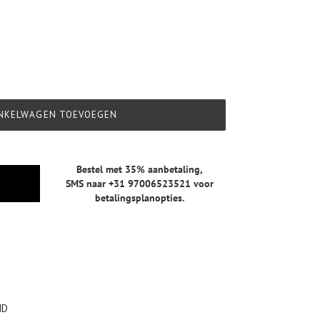
NKELWAGEN TOEVOEGEN
Bestel met 35% aanbetaling,
SMS naar +31 97006523521
voor
betalingsplanopties.
ND