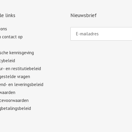
le links
Nieuwsbrief
 ons
 contact op
ische kennisgeving
cybeleid
r- en restitutiebeleid
gestelde vragen
nd- en leveringsbeleid
waarden
icevoorwaarden
gbetalingsbeleid