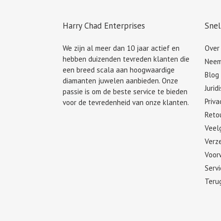
Harry Chad Enterprises
Snel
We zijn al meer dan 10 jaar actief en
Over
hebben duizenden tevreden klanten die
Neem
een breed scala aan hoogwaardige
Blog
diamanten juwelen aanbieden. Onze
Jurid
passie is om de beste service te bieden
Priva
voor de tevredenheid van onze klanten.
Retou
Veel
Verze
Voor
Serv
Teru