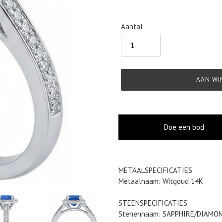
Aantal
AAN WI
Doe een bod
Product
METAALSPECIFICATIES
toegevoegen
Metaalnaam: Witgoud 14K
aan
je
STEENSPECIFICATIES
winkelwagen
Stenennaam: SAPPHIRE/DIAMO