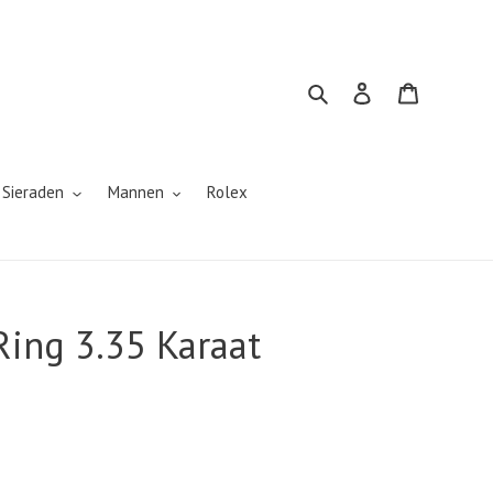
Zoeken
Inloggen
Winkelwa
 Sieraden
Mannen
Rolex
Ring 3.35 Karaat