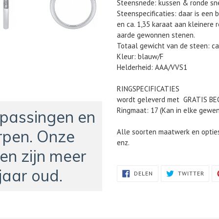
Steensnede: kussen & ronde sn
Steenspecificaties: daar is een 
en ca. 1,35 karaat aan kleinere 
aarde gewonnen stenen.
Totaal gewicht van de steen: ca
Kleur: blauw/F
Helderheid: AAA/VVS1
RINGSPECIFICATIES
wordt geleverd met GRATIS B
Ringmaat: 17 (Kan in elke gewe
npassingen en
pen. Onze
Alle soorten maatwerk en optie
enz.
en zijn meer
jaar oud.
DELEN
TWIT
DELEN
TWITTER
OP
OP
FACEBOOK
TWIT