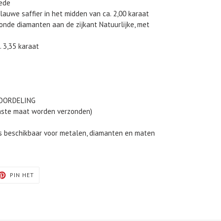
ede
blauwe saffier in het midden van ca. 2,00 karaat
ronde diamanten aan de zijkant Natuurlijke, met
. 3,35 karaat
EOORDELING
nste maat worden verzonden)
s beschikbaar voor metalen, diamanten en maten
TEREN
PINNEN
PIN HET
OP
TER
PINTEREST