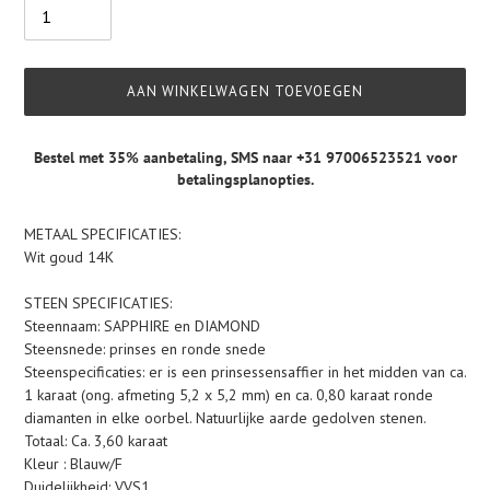
AAN WINKELWAGEN TOEVOEGEN
Bestel met 35% aanbetaling,
SMS naar +31 97006523521
voor
betalingsplanopties.
Product
METAAL SPECIFICATIES:
toegevoegen
Wit goud 14K
aan
je
STEEN SPECIFICATIES:
winkelwagen
Steennaam: SAPPHIRE en DIAMOND
Steensnede: prinses en ronde snede
Steenspecificaties: er is een prinsessensaffier in het midden van ca.
1 karaat (ong. afmeting 5,2 x 5,2 mm) en ca. 0,80 karaat ronde
diamanten in elke oorbel. Natuurlijke aarde gedolven stenen.
Totaal: Ca. 3,60 karaat
Kleur : Blauw/F
Duidelijkheid: VVS1