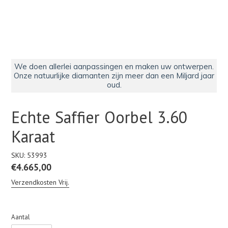
We doen allerlei aanpassingen en maken uw ontwerpen.
Onze natuurlijke diamanten zijn meer dan een Miljard jaar
oud.
Echte Saffier Oorbel 3.60
Karaat
SKU:
53993
Normale
€4.665,00
prijs
Verzendkosten Vrij.
Aantal