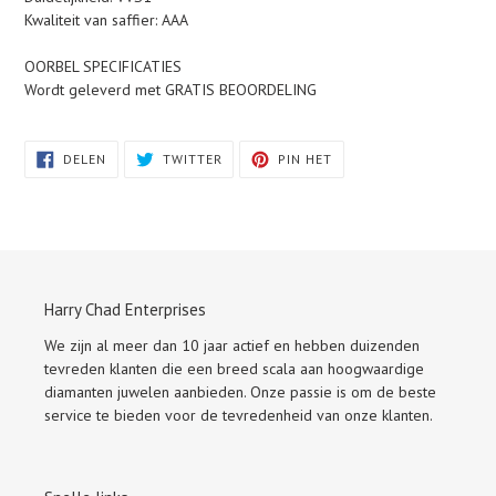
Kwaliteit van saffier: AAA
OORBEL SPECIFICATIES
Wordt geleverd met GRATIS BEOORDELING
DELEN
TWITTEREN
PINNEN
DELEN
TWITTER
PIN HET
OP
OP
OP
FACEBOOK
TWITTER
PINTEREST
Harry Chad Enterprises
We zijn al meer dan 10 jaar actief en hebben duizenden
tevreden klanten die een breed scala aan hoogwaardige
diamanten juwelen aanbieden. Onze passie is om de beste
service te bieden voor de tevredenheid van onze klanten.