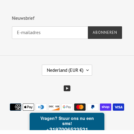
Nieuwsbrief
ABONNEREN
L
Nederland (EUR €)
A
N
D
YouTube
/
R
Betaalmethoden
E
G
I
O
© 2026,
harrychadent.nl