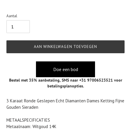
Aantal
AAN WINKELWAGEN TOEVOEGEN
Doe een bod
Bestel met 35% aanbetaling,
SMS naar +31 97006523521
voor
betalingsplanopties.
Product
3 Karaat Ronde Geslepen Echt Diamanten Dames Ketting Fijne
toegevoegen
Gouden Sieraden
aan
je
METAALSPECIFICATIES
winkelwagen
Metaalnaam: Witgoud 14K