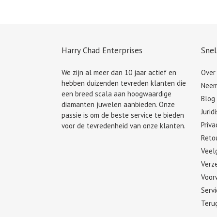
Harry Chad Enterprises
Snel
We zijn al meer dan 10 jaar actief en
Over
hebben duizenden tevreden klanten die
Neem
een breed scala aan hoogwaardige
Blog
diamanten juwelen aanbieden. Onze
Jurid
passie is om de beste service te bieden
Priva
voor de tevredenheid van onze klanten.
Retou
Veel
Verze
Voor
Serv
Teru