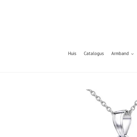
Meteen
naar
de
content
Huis
Catalogus
Armband