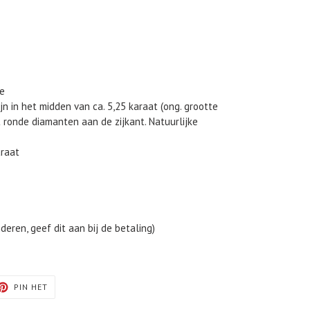
de
ijn in het midden van ca. 5,25 karaat (ong. grootte
t ronde diamanten aan de zijkant. Natuurlijke
araat
eren, geef dit aan bij de betaling)
TEREN
PINNEN
PIN HET
OP
TER
PINTEREST