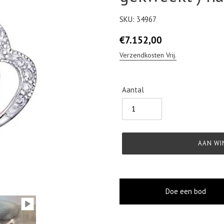
SKU:
34967
Normale
€7.152,00
prijs
Verzendkosten Vrij.
Aantal
AAN WI
Doe een bod