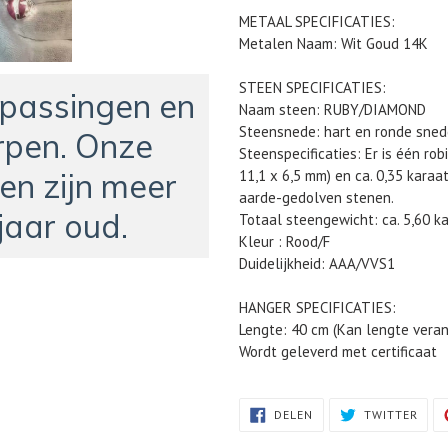
Product
METAAL SPECIFICATIES:
toegevoegen
Metalen Naam: Wit Goud 14K
aan
je
STEEN SPECIFICATIES:
winkelwagen
npassingen en
Naam steen: RUBY/DIAMOND
Steensnede: hart en ronde sne
pen. Onze
Steenspecificaties: Er is één rob
en zijn meer
11,1 x 6,5 mm) en ca. 0,35 karaa
aarde-gedolven stenen.
jaar oud.
Totaal steengewicht: ca. 5,60 k
Kleur : Rood/F
Duidelijkheid: AAA/VVS1
HANGER SPECIFICATIES:
Lengte: 40 cm (Kan lengte verand
Wordt geleverd met certificaat
DELEN
TWIT
DELEN
TWITTER
OP
OP
FACEBOOK
TWIT