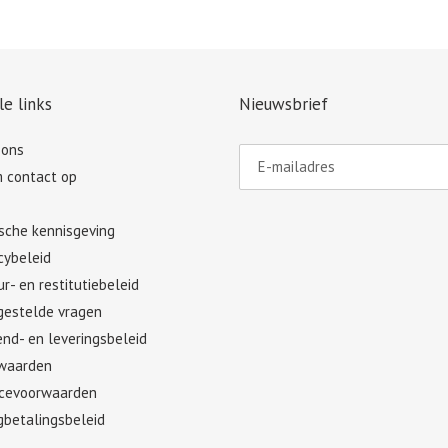
le links
Nieuwsbrief
 ons
 contact op
ische kennisgeving
cybeleid
r- en restitutiebeleid
gestelde vragen
nd- en leveringsbeleid
waarden
icevoorwaarden
gbetalingsbeleid