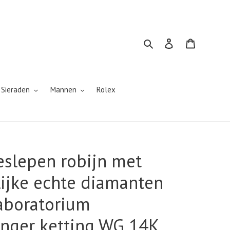
Zoeken
Inloggen
Winkelwa
 Sieraden
Mannen
Rolex
geslepen robijn met
ijke echte diamanten
laboratorium
anger ketting WG 14K