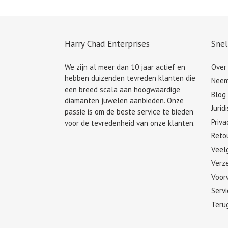
Harry Chad Enterprises
Snel
We zijn al meer dan 10 jaar actief en
Over
hebben duizenden tevreden klanten die
Neem
een breed scala aan hoogwaardige
Blog
diamanten juwelen aanbieden. Onze
Jurid
passie is om de beste service te bieden
Priva
voor de tevredenheid van onze klanten.
Retou
Veel
Verze
Voor
Serv
Teru