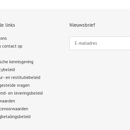
le links
Nieuwsbrief
 ons
 contact op
ische kennisgeving
cybeleid
r- en restitutiebeleid
gestelde vragen
nd- en leveringsbeleid
waarden
icevoorwaarden
gbetalingsbeleid