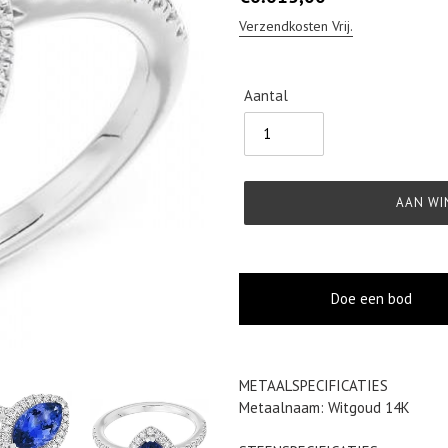
prijs
Verzendkosten Vrij.
Aantal
AAN WI
Doe een bod
Product
METAALSPECIFICATIES
toegevoegen
Metaalnaam: Witgoud 14K
aan
je