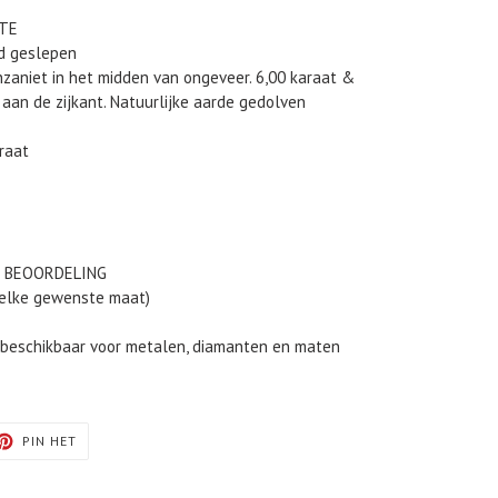
TE
d geslepen
anzaniet in het midden van ongeveer. 6,00 karaat &
 aan de zijkant. Natuurlijke aarde gedolven
raat
S BEOORDELING
 elke gewenste maat)
s beschikbaar voor metalen, diamanten en maten
TEREN
PINNEN
PIN HET
OP
TER
PINTEREST