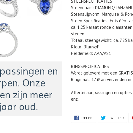
STEENSPECIFICATIES
winkelwagen
Steennaam: DIAMOND/TANZANI
Steenslijpvorm: Marquise & Ron
Steen Specificaties: Er is één t
ca. 1,25 karaat ronde diamanten
stenen.
Totaal steengewicht: ca. 7,25 ka
Kleur: Blauw/F
Helderheid: AAA/VS1
RINGSPECIFICATIES
npassingen en
Wordt geleverd met een GRATI
Ringmaat: 17 (Kan verzenden in
pen. Onze
en zijn meer
Allerlei aanpassingen en optie
enz.
jaar oud.
DELEN
TWIT
DELEN
TWITTER
OP
OP
FACEBOOK
TWIT