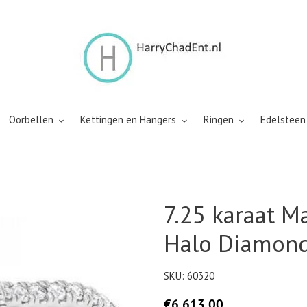
Oorbellen
Kettingen en Hangers
Ringen
Edelsteen
7.25 karaat M
Halo Diamond
SKU:
60320
Normale
€6.613,00