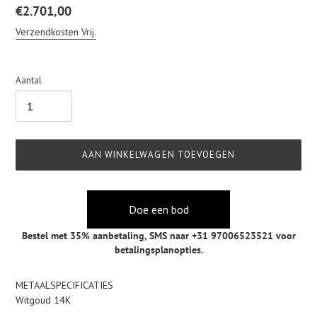
Normale
€2.701,00
prijs
Verzendkosten Vrij.
Aantal
AAN WINKELWAGEN TOEVOEGEN
Doe een bod
Bestel met 35% aanbetaling,
SMS naar +31 97006523521
voor
betalingsplanopties.
Product
METAALSPECIFICATIES
toegevoegen
Witgoud 14K
aan