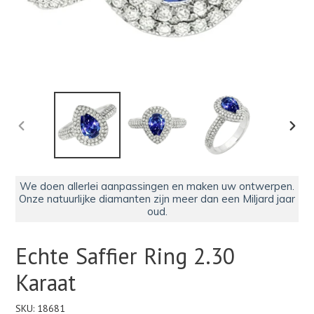
VORIGE
VOLG
DIA
DIA
We doen allerlei aanpassingen en maken uw ontwerpen.
Onze natuurlijke diamanten zijn meer dan een Miljard jaar
oud.
Echte Saffier Ring 2.30
Karaat
SKU:
18681