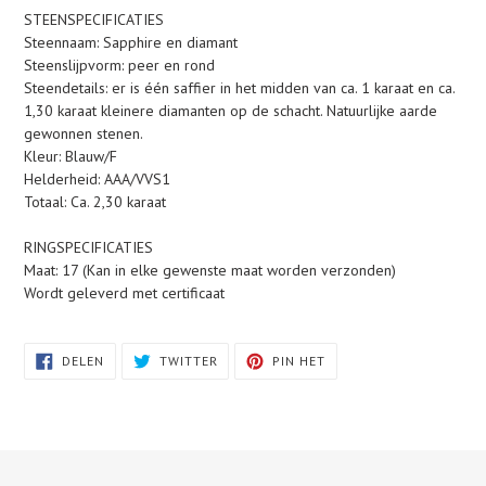
je
STEENSPECIFICATIES
winkelwagen
Steennaam: Sapphire en diamant
Steenslijpvorm: peer en rond
Steendetails: er is één saffier in het midden van ca. 1 karaat en ca.
1,30 karaat kleinere diamanten op de schacht. Natuurlijke aarde
gewonnen stenen.
Kleur: Blauw/F
Helderheid: AAA/VVS1
Totaal: Ca. 2,30 karaat
RINGSPECIFICATIES
Maat: 17 (Kan in elke gewenste maat worden verzonden)
Wordt geleverd met certificaat
DELEN
TWITTEREN
PINNEN
DELEN
TWITTER
PIN HET
OP
OP
OP
FACEBOOK
TWITTER
PINTEREST