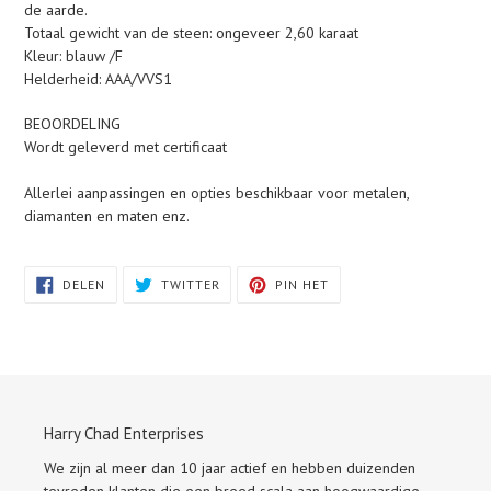
de aarde.
Totaal gewicht van de steen: ongeveer 2,60 karaat
Kleur: blauw /F
Helderheid: AAA/VVS1
BEOORDELING
Wordt geleverd met certificaat
Allerlei aanpassingen en opties beschikbaar voor metalen,
diamanten en maten enz.
DELEN
TWITTEREN
PINNEN
DELEN
TWITTER
PIN HET
OP
OP
OP
FACEBOOK
TWITTER
PINTEREST
Harry Chad Enterprises
We zijn al meer dan 10 jaar actief en hebben duizenden