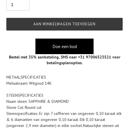
AAN WINKELWAGEN TOEVOEGEN
Doe een bod
Bestel met 35% aanbetaling,
SMS naar +31 97006523521
voor
betalingsplanopties.
Product
METAALSPECIFICATIES
toegevoegen
Metaalnaam: Witgoud 14K
aan
je
STEENSPECIFICATIES
winkelwagen
Naam steen: SAPPHIRE & DIAMOND
Stone Cut: Round cut
Steenspecificaties: Er zijn 7 saffieren van ongeveer 0,10 karaat elk
& 6 diamanten van ongeveer 0,10 karaat. Elk 0,10 karaat
(ongeveer 2,9 mm diameter) in elke oorbel.Natuurlijke stenen uit