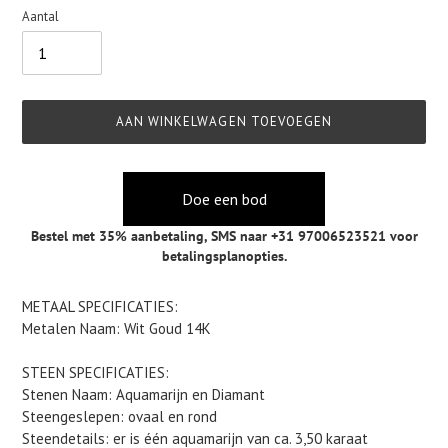
Aantal
AAN WINKELWAGEN TOEVOEGEN
Doe een bod
Bestel met 35% aanbetaling,
SMS naar +31 97006523521
voor
betalingsplanopties.
Product
METAAL SPECIFICATIES:
toegevoegen
Metalen Naam: Wit Goud 14K
aan
je
STEEN SPECIFICATIES:
winkelwagen
Stenen Naam: Aquamarijn en Diamant
Steengeslepen: ovaal en rond
Steendetails: er is één aquamarijn van ca. 3,50 karaat