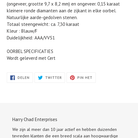
(ongeveer, grootte 9,7 x 8,2 mm) en ongeveer. 0,15 karaat
kleinere ronde diamanten aan de zijkant in elke oorbel.
Natuurlijke aarde-gedolven stenen.
Totaal steengewicht: ca. 7,30 karaat
Kleur : Blauw/F
Duidelijkheid: AAA/VVS1
OORBEL SPECIFICATIES
Wordt geleverd met Cert
DELEN
TWITTEREN
PINNEN
DELEN
TWITTER
PIN HET
OP
OP
OP
FACEBOOK
TWITTER
PINTEREST
Harry Chad Enterprises
We zijn al meer dan 10 jaar actief en hebben duizenden
tevreden klanten die een breed scala aan hoogwaardige