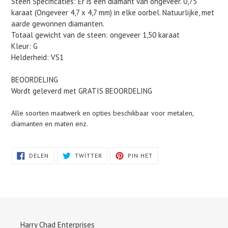
Steen Specificaties: Er is een diamant van ongeveer. 0,75
karaat (Ongeveer 4,7 x 4,7 mm) in elke oorbel. Natuurlijke, met
aarde gewonnen diamanten.
Totaal gewicht van de steen: ongeveer 1,50 karaat
Kleur: G
Helderheid: VS1
BEOORDELING
Wordt geleverd met GRATIS BEOORDELING
Alle soorten maatwerk en opties beschikbaar voor metalen,
diamanten en maten enz.
DELEN
TWITTEREN
PINNEN
DELEN
TWITTER
PIN HET
OP
OP
OP
FACEBOOK
TWITTER
PINTEREST
Harry Chad Enterprises