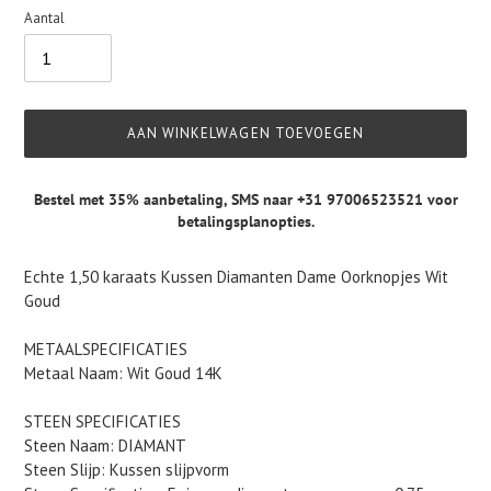
Aantal
AAN WINKELWAGEN TOEVOEGEN
Bestel met 35% aanbetaling,
SMS naar +31 97006523521
voor
betalingsplanopties.
Product
Echte 1,50 karaats Kussen Diamanten Dame Oorknopjes Wit
toegevoegen
Goud
aan
je
METAALSPECIFICATIES
winkelwagen
Metaal Naam: Wit Goud 14K
STEEN SPECIFICATIES
Steen Naam: DIAMANT
Steen Slijp: Kussen slijpvorm