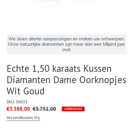
We doen allerlei aanpassingen en maken uw ontwerpen.
Onze natuurlijke diamanten zijn meer dan een Miljard jaar
oud.
Echte 1,50 karaats Kussen
Diamanten Dame Oorknopjes
Wit Goud
SKU:
50633
Aanbiedingsprijs
€3.388,00
Normale
€3.751,00
AANBIEDING
prijs
Verzendkosten Vrij.