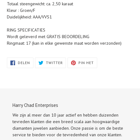
Totaal steengewicht: ca. 2,50 karaat
Kleur : Groen/F
Duidelijkheid: AAA/VVS1
RING SPECIFICATIES
Wordt geleverd met GRATIS BEOORDELING
Ringmaat: 17 (kan in elke gewenste maat worden verzonden)
DELEN
TWITTEREN
PINNEN
DELEN
TWITTER
PIN HET
OP
OP
OP
FACEBOOK
TWITTER
PINTEREST
Harry Chad Enterprises
We zijn al meer dan 10 jaar actief en hebben duizenden
tevreden klanten die een breed scala aan hoogwaardige
diamanten juwelen aanbieden. Onze passie is om de beste
service te bieden voor de tevredenheid van onze klanten.