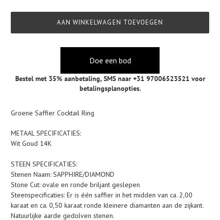
AAN WINKELWAGEN TOEVOEGEN
Doe een bod
Bestel met 35% aanbetaling,
SMS naar +31 97006523521
voor
betalingsplanopties.
Product
Groene Saffier Cocktail Ring
toegevoegen
aan
METAAL SPECIFICATIES:
je
Wit Goud 14K
winkelwagen
STEEN SPECIFICATIES:
Stenen Naam: SAPPHIRE/DIAMOND
Stone Cut: ovale en ronde briljant geslepen
Steenspecificaties: Er is één saffier in het midden van ca. 2,00
karaat en ca. 0,50 karaat ronde kleinere diamanten aan de zijkant.
Natuurlijke aarde gedolven stenen.