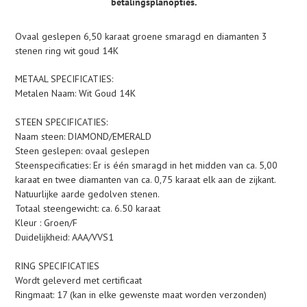
betalingsplanopties.
Product
Ovaal geslepen 6,50 karaat groene smaragd en diamanten 3
toegevoegen
stenen ring wit goud 14K
aan
je
METAAL SPECIFICATIES:
winkelwagen
Metalen Naam: Wit Goud 14K
STEEN SPECIFICATIES:
Naam steen: DIAMOND/EMERALD
Steen geslepen: ovaal geslepen
Steenspecificaties: Er is één smaragd in het midden van ca. 5,00
karaat en twee diamanten van ca. 0,75 karaat elk aan de zijkant.
Natuurlijke aarde gedolven stenen.
Totaal steengewicht: ca. 6.50 karaat
Kleur : Groen/F
Duidelijkheid: AAA/VVS1
RING SPECIFICATIES
Wordt geleverd met certificaat
Ringmaat: 17 (kan in elke gewenste maat worden verzonden)