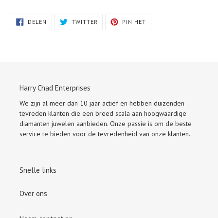
DELEN
TWITTEREN
PINNEN
DELEN
TWITTER
PIN HET
OP
OP
OP
FACEBOOK
TWITTER
PINTEREST
Harry Chad Enterprises
We zijn al meer dan 10 jaar actief en hebben duizenden
tevreden klanten die een breed scala aan hoogwaardige
diamanten juwelen aanbieden. Onze passie is om de beste
service te bieden voor de tevredenheid van onze klanten.
Snelle links
Over ons