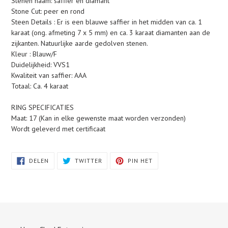
Stenen naam: saffier en diamant
Stone Cut: peer en rond
Steen Details : Er is een blauwe saffier in het midden van ca. 1
karaat (ong. afmeting 7 x 5 mm) en ca. 3 karaat diamanten aan de
zijkanten. Natuurlijke aarde gedolven stenen.
Kleur : Blauw/F
Duidelijkheid: VVS1
Kwaliteit van saffier: AAA
Totaal: Ca. 4 karaat
RING SPECIFICATIES
Maat: 17 (Kan in elke gewenste maat worden verzonden)
Wordt geleverd met certificaat
DELEN
TWITTEREN
PINNEN
DELEN
TWITTER
PIN HET
OP
OP
OP
FACEBOOK
TWITTER
PINTEREST