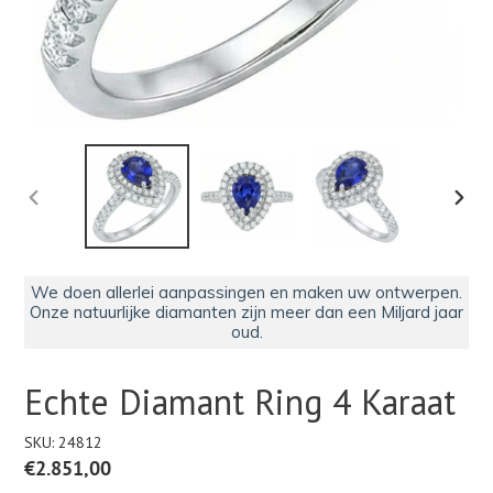
VORIGE
VOLG
DIA
DIA
We doen allerlei aanpassingen en maken uw ontwerpen.
Onze natuurlijke diamanten zijn meer dan een Miljard jaar
oud.
Echte Diamant Ring 4 Karaat
SKU:
24812
Normale
€2.851,00