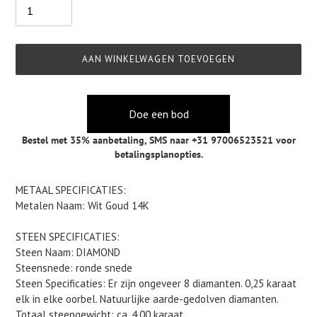
AAN WINKELWAGEN TOEVOEGEN
Doe een bod
Bestel met 35% aanbetaling,
SMS naar +31 97006523521
voor
betalingsplanopties.
Product
METAAL SPECIFICATIES:
toegevoegen
Metalen Naam: Wit Goud 14K
aan
je
STEEN SPECIFICATIES:
winkelwagen
Steen Naam: DIAMOND
Steensnede: ronde snede
Steen Specificaties: Er zijn ongeveer 8 diamanten. 0,25 karaat
elk in elke oorbel. Natuurlijke aarde-gedolven diamanten.
Totaal steengewicht: ca. 4,00 karaat