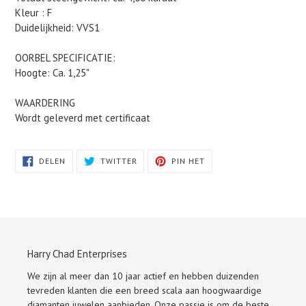
Kleur : F
Duidelijkheid: VVS1
OORBEL SPECIFICATIE:
Hoogte: Ca. 1,25"
WAARDERING
Wordt geleverd met certificaat
DELEN
TWITTEREN
PINNEN
DELEN
TWITTER
PIN HET
OP
OP
OP
FACEBOOK
TWITTER
PINTEREST
Harry Chad Enterprises
We zijn al meer dan 10 jaar actief en hebben duizenden
tevreden klanten die een breed scala aan hoogwaardige
diamanten juwelen aanbieden. Onze passie is om de beste