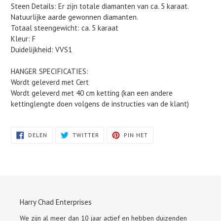
Steen Details: Er zijn totale diamanten van ca. 5 karaat.
Natuurlijke aarde gewonnen diamanten.
Totaal steengewicht: ca. 5 karaat
Kleur: F
Duidelijkheid: VVS1
HANGER SPECIFICATIES:
Wordt geleverd met Cert
Wordt geleverd met 40 cm ketting (kan een andere
kettinglengte doen volgens de instructies van de klant)
DELEN
TWITTEREN
PINNEN
DELEN
TWITTER
PIN HET
OP
OP
OP
FACEBOOK
TWITTER
PINTEREST
Harry Chad Enterprises
We zijn al meer dan 10 jaar actief en hebben duizenden