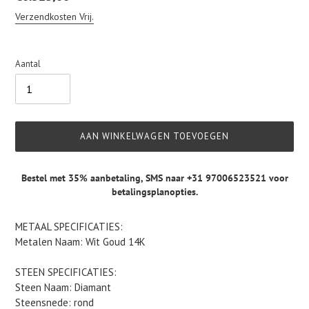
prijs
Verzendkosten Vrij.
Aantal
AAN WINKELWAGEN TOEVOEGEN
Bestel met 35% aanbetaling,
SMS naar +31 97006523521
voor
betalingsplanopties.
Product
METAAL SPECIFICATIES:
toegevoegen
Metalen Naam: Wit Goud 14K
aan
je
STEEN SPECIFICATIES:
winkelwagen
Steen Naam: Diamant
Steensnede: rond