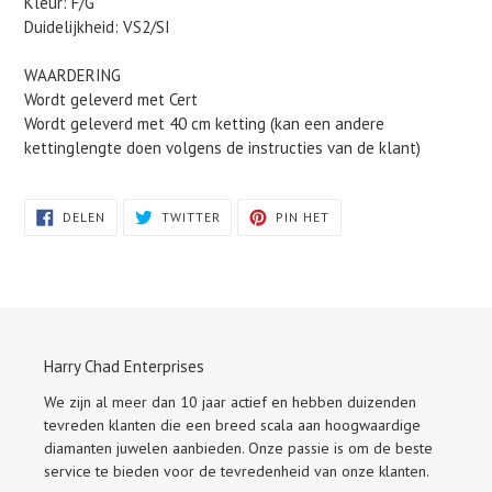
Kleur: F/G
Duidelijkheid: VS2/SI
WAARDERING
Wordt geleverd met Cert
Wordt geleverd met 40 cm ketting (kan een andere
kettinglengte doen volgens de instructies van de klant)
DELEN
TWITTEREN
PINNEN
DELEN
TWITTER
PIN HET
OP
OP
OP
FACEBOOK
TWITTER
PINTEREST
Harry Chad Enterprises
We zijn al meer dan 10 jaar actief en hebben duizenden
tevreden klanten die een breed scala aan hoogwaardige
diamanten juwelen aanbieden. Onze passie is om de beste
service te bieden voor de tevredenheid van onze klanten.