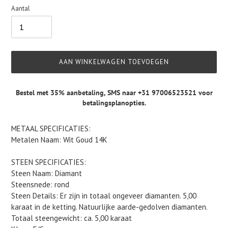
Aantal
AAN WINKELWAGEN TOEVOEGEN
Bestel met 35% aanbetaling,
SMS naar +31 97006523521
voor
betalingsplanopties.
Product
METAAL SPECIFICATIES:
toegevoegen
Metalen Naam: Wit Goud 14K
aan
je
STEEN SPECIFICATIES:
winkelwagen
Steen Naam: Diamant
Steensnede: rond
Steen Details: Er zijn in totaal ongeveer diamanten. 5,00
karaat in de ketting. Natuurlijke aarde-gedolven diamanten.
Totaal steengewicht: ca. 5,00 karaat